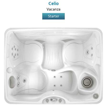
Celio
Vacanza
Starter