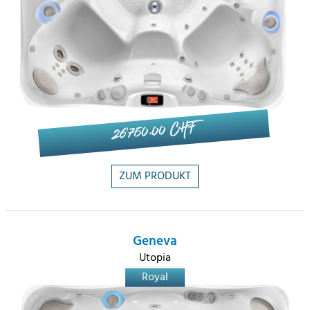
26'750.00 CHF
ZUM PRODUKT
Geneva
Utopia
Royal