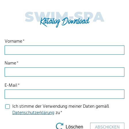
SWIM-SPA
Katalog Download
Vorname
*
Name
*
E-Mail
*
Ich stimme der Verwendung meiner Daten gemäß
Datenschutzerklärung
zu
*
Löschen
ABSCHICKEN