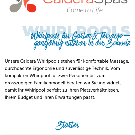
WHIRLPOOLS
Whirlpools für Garten & Terrasse –
ganzjährig nutzbar in der Schweiz
Unsere Caldera Whirlpools stehen für komfortable Massage,
durchdachte Ergonomie und zuverlässige Technik. Vom
kompakten Whirlpool für zwei Personen bis zum
grosszügigen Familienmodell beraten wir Sie individuell,
damit Ihr Whirlpool perfekt zu Ihren Platzverhältnissen,
Ihrem Budget und Ihren Erwartungen passt.
Starter