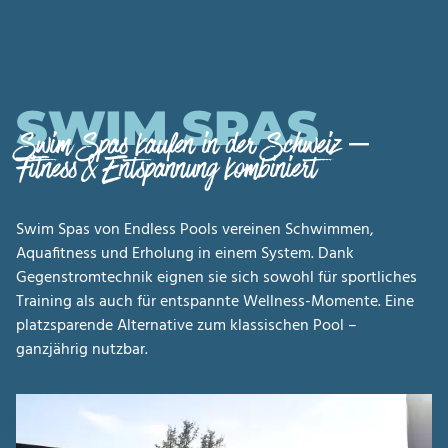
SWIM SPAS
Swim Spas kaufen in der Schweiz –
Fitness & Entspannung kombiniert
Swim Spas von Endless Pools vereinen Schwimmen,
Aquafitness und Erholung in einem System. Dank
Gegenstromtechnik eignen sie sich sowohl für sportliches
Training als auch für entspannte Wellness-Momente. Eine
platzsparende Alternative zum klassischen Pool –
ganzjährig nutzbar.