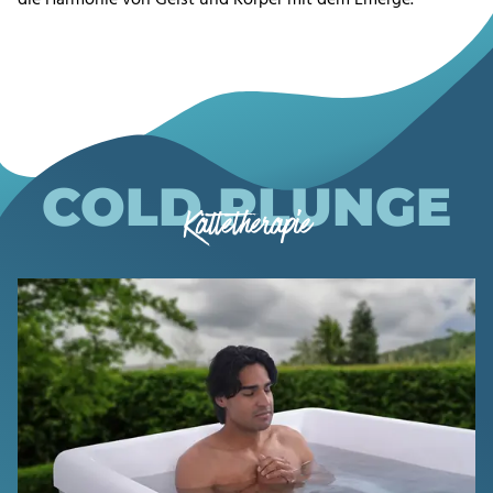
COLD PLUNGE
Kältetherapie