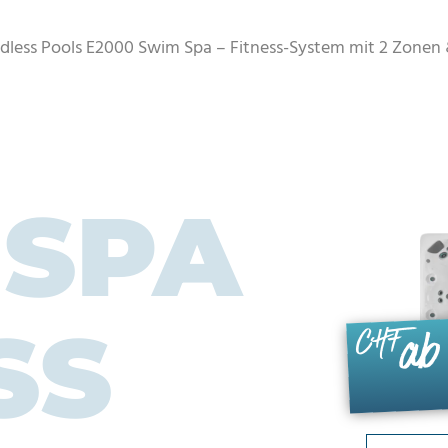
dless Pools E2000 Swim Spa – Fitness-System mit 2 Zonen
 SPA
SS
ab
CHF