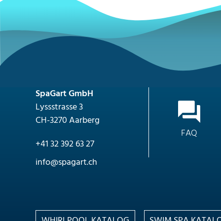
SpaGart GmbH
Lyssstrasse 3
CH-3270 Aarberg
FAQ
+41 32 392 63 27
nf
sp
g
rt
ch
WHIRLPOOL KATALOG
SWIM SPA KATAL