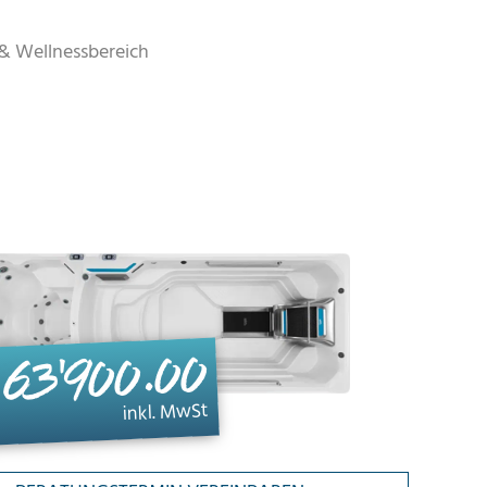
 & Wellnessbereich
 63'900.00
inkl. MwSt