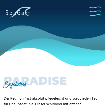
PARADISE
Seychelles
Der Reunion™ ist absolut pflegeleicht und sorgt jeden Tag
für Urlaubsgefühle. Dieser Whirlpool mit offener