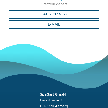
Directeur général
+41 32 392 63 27
E-MAIL
SpaGart GmbH
Lyssstrasse 3
CH-3270 Aarberg