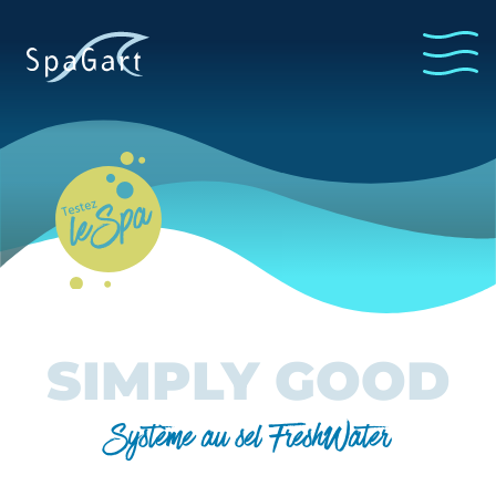
Whirl Pool
testen
SIMPLY GOOD
Système au sel FreshWater