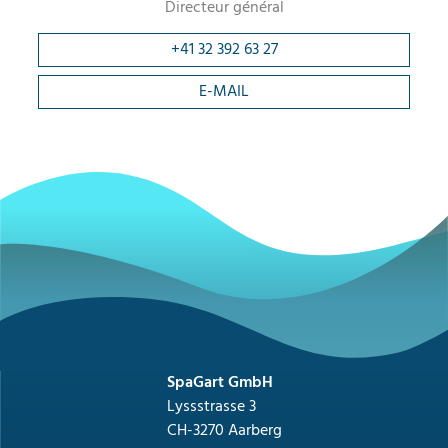
Directeur général
+41 32 392 63 27
E-MAIL
SpaGart GmbH
Lyssstrasse 3
CH-3270 Aarberg