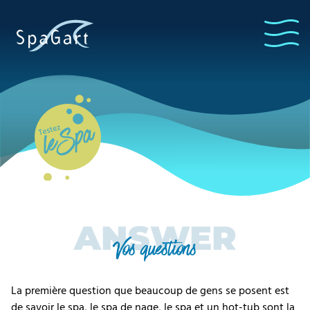
Whirl Pool
testen
ANSWER
Vos questions
La première question que beaucoup de gens se posent est
de savoir le spa, le spa de nage, le spa et un hot-tub sont la