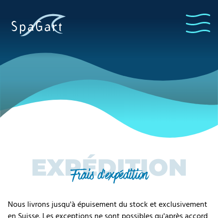
EXPÉDITION
Frais d'expédition
Nous livrons jusqu'à épuisement du stock et exclusivement
en Suisse. Les exceptions ne sont possibles qu'après accord