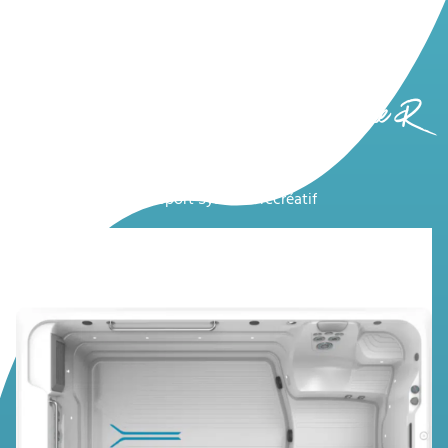
Aperçu des systèmes de loisirs - Série R
R200
RecSport Système récréatif