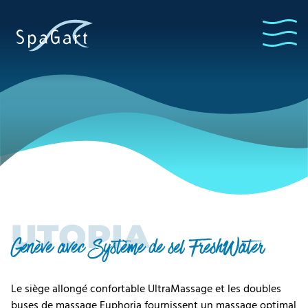
UTOPIA
Genève avec Système de sel FreshWater
Le siège allongé confortable UltraMassage et les doubles
buses de massage Euphoria fournissent un massage optimal