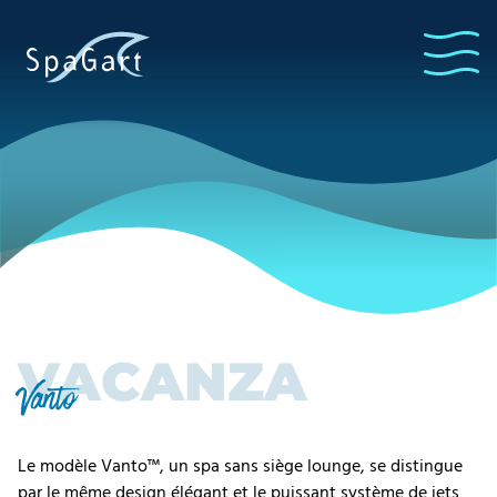
VACANZA
Vanto
Le modèle Vanto™, un spa sans siège lounge, se distingue
par le même design élégant et le puissant système de jets