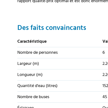
rapport qualité-prix optimal et est donc énormé
Des faits convaincants
Caractéristique
Va
Nombre de personnes
6
Largeur (m)
2.2
Longueur (m)
2.2
Quantité d'eau (litres)
15
Nombre de buses
45