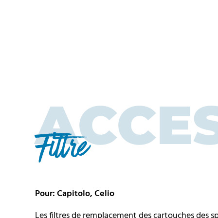
ACCE
Filtre
Pour: Capitolo, Celio
Les filtres de remplacement des cartouches des sp