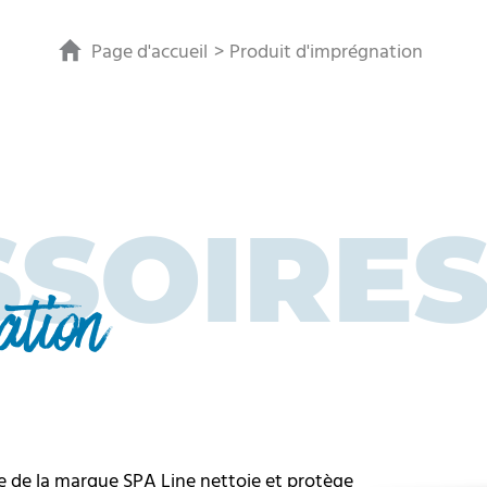
Page d'accueil
Produit d'imprégnation
SSOIRE
ation
e de la marque SPA Line nettoie et protège