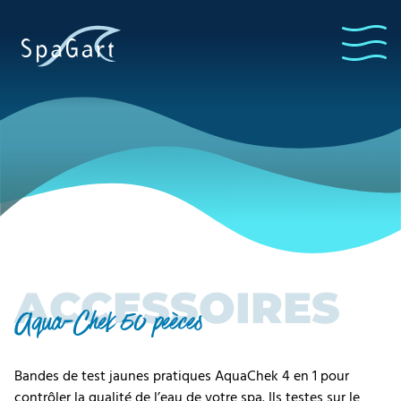
ACCESSOIRES
Aqua-Chek 50 peèces
Bandes de test jaunes pratiques AquaChek 4 en 1 pour
contrôler la qualité de l’eau de votre spa. Ils testes sur le