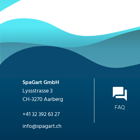
SpaGart GmbH
Lyssstrasse 3
CH-3270 Aarberg
FAQ
+41 32 392 63 27
nf
sp
g
rt
ch