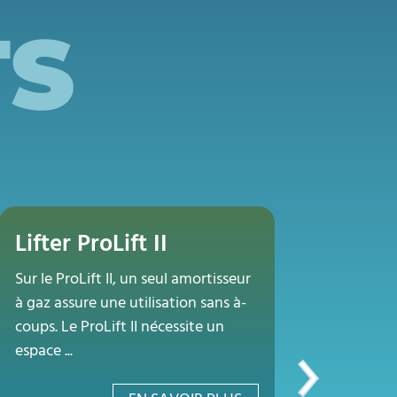
TS
Lifter ProLift II
Lifter
Sur le ProLift II, un seul amortisseur
Le ProLift
à gaz assure une utilisation sans à-
au levag
coups. Le ProLift II nécessite un
amortiss
espace ...
utilisatio