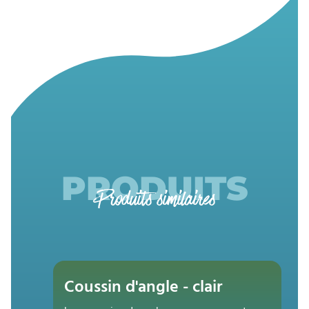
PRODUITS
Produits similaires
Coussin d'angle - clair