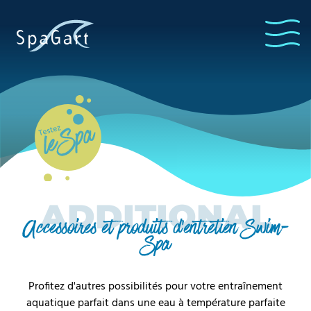
Whirl Pool
testen
ADDITIONAL
Accessoires et produits d'entretien Swim-
Spa
Profitez d'autres possibilités pour votre entraînement
aquatique parfait dans une eau à température parfaite