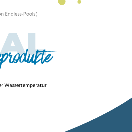
n Endless-Pools(
NAL
produkte
ter Wassertemperatur