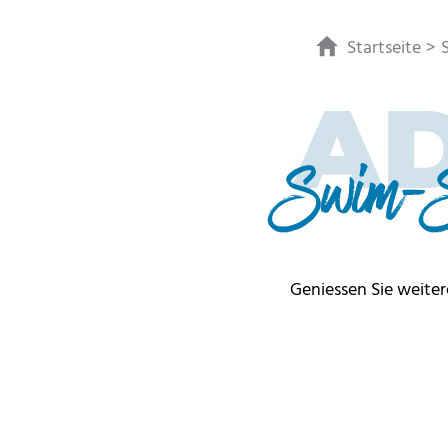
Startseite
AD
Swim-Sp
Geniessen Sie weite