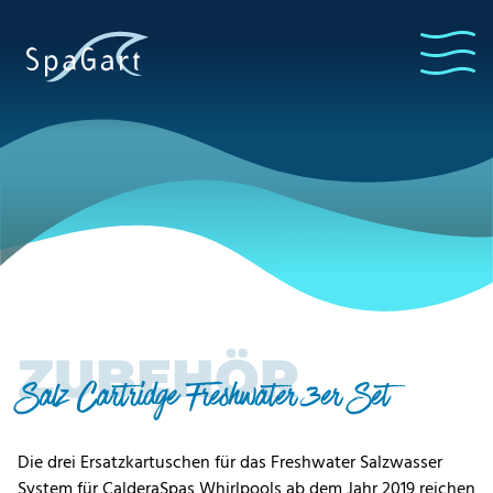
ZUBEHÖR
Salz Cartridge Freshwater 3er Set
Die drei Ersatzkartuschen für das Freshwater Salzwasser
System für CalderaSpas Whirlpools ab dem Jahr 2019 reichen