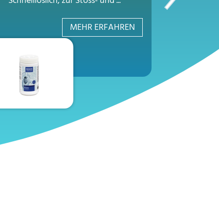
Schnelllöslich, zur Stoss- und ...
...
MEHR ERFAHREN