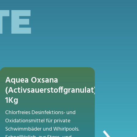
TE
Aquea Oxsana
Desin
(Activsauerstoffgranulat)
Schne
1Kg
Dieses Pu
Chlorfreies Desinfektions- und
Schockch
Oxidationsmittel für private
periodis
Schwimmbäder und Whirlpools.
Granulat