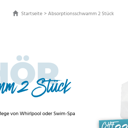
Startseite
Absorptionsschwamm 2 Stück
HÖR
amm 2 Stück
flege von Whirlpool oder Swim-Spa
CHF