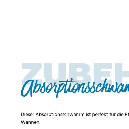
ZUBE
Absorptionsschw
Dieser Absorptionsschwamm ist perfekt für die P
Wannen.