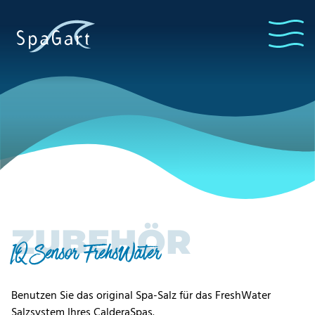
ZUBEHÖR
IQ Sensor FrehsWater
Benutzen Sie das original Spa-Salz für das FreshWater
Salzsystem Ihres CalderaSpas.