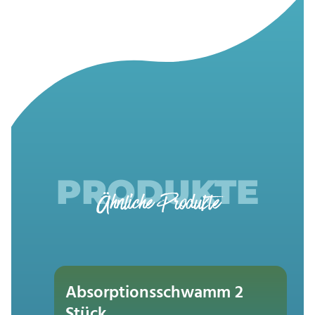
PRODUKTE
Ähnliche Produkte
Absorptionsschwamm 2
Stück