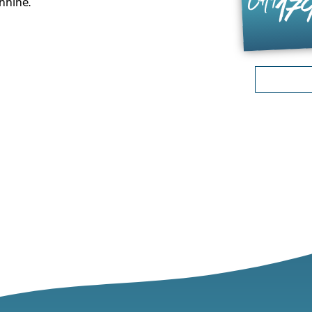
17
CHF
nnine.