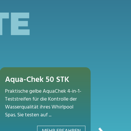
TE
Aqua-Chek 50 STK
Aque
Praktische gelbe AquaChek 4-in-1-
(Acti
Teststreifen für die Kontrolle der
1Kg
Wasserqualität ihres Whirlpool
Spas. Sie testen auf ...
Chlorfrei
Oxidation