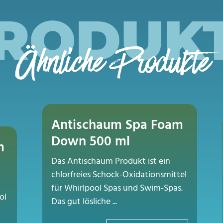
RODUK
Ähnliche Produkte
Antischaum Spa Foam
Down 500 ml
m
Das Antischaum Produkt ist ein
chlorfreies Schock-Oxidationsmittel
für Whirlpool Spas und Swim-Spas.
ol
Das gut lösliche ...