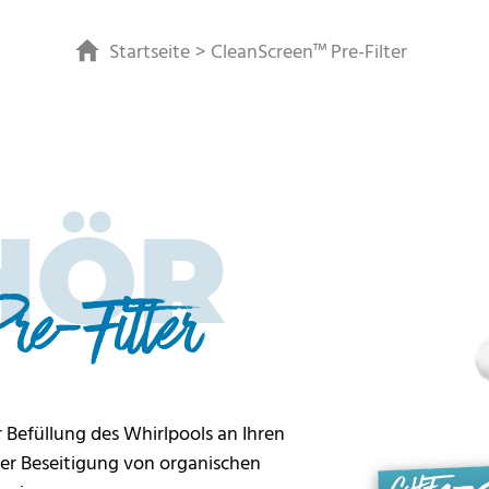
Startseite
CleanScreen™ Pre-Filter
HÖR
e-Filter
r Befüllung des Whirlpools an Ihren
 der Beseitigung von organischen