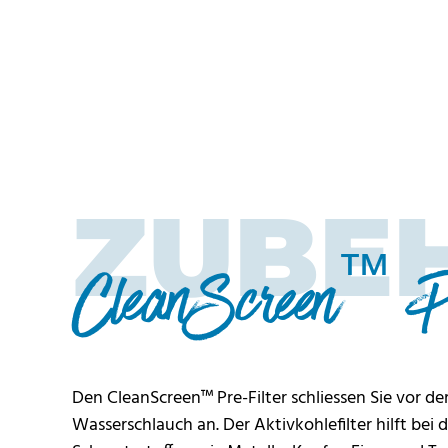
ZUBE
™
CleanScreen
Pr
Den CleanScreen™ Pre-Filter schliessen Sie vor de
Wasserschlauch an. Der Aktivkohlefilter hilft bei