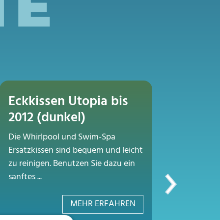
TE
Eckkissen Utopia bis
Eckki
2012 (dunkel)
2016 
Die Whirlpool und Swim-Spa
Die Whir
Ersatzkissen sind bequem und leicht
Ersatzki
zu reinigen. Benutzen Sie dazu ein
zu reinig
sanftes ...
sanftes ...
MEHR ERFAHREN