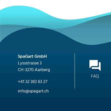
SpaGart GmbH
Lyssstrasse 3
CH-3270 Aarberg
FAQ
+41 32 392 63 27
nf
sp
g
rt
ch