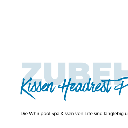
ZUBE
Kissen Headrest P
Die Whirlpool Spa Kissen von Life sind langlebig