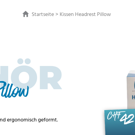
Startseite
Kissen Headrest Pillow
HÖR
illow
42
CHF
 und ergonomisch geformt.