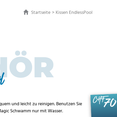
Startseite
Kissen EndlessPool
HÖR
l
70
CHF
quem und leicht zu reinigen. Benutzen Sie
 Magic Schwamm nur mit Wasser.