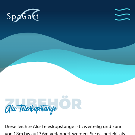
ZUBEHÖR
Alu Teleskopstange
Diese leichte Alu-Teleskopstange ist zweiteilig und kann
von 1.8m bis auf 3.6m verlängert werden. Sie ist perfekt als