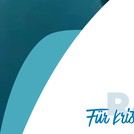
R
Für kri