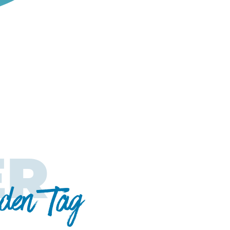
ER
eden Tag