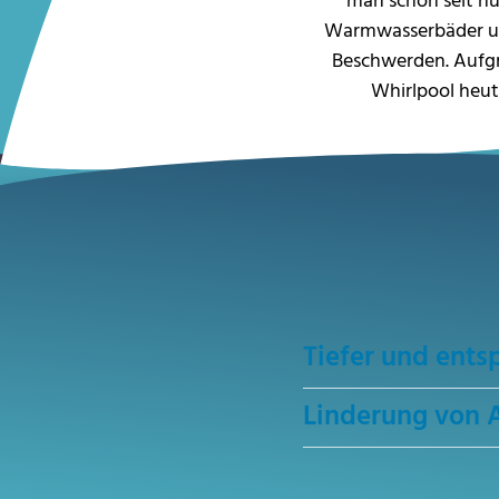
man schon seit h
Warmwasserbäder und
Beschwerden. Aufgr
Whirlpool heute
Tiefer und ents
Linderung von A