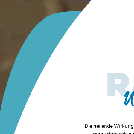
R
W
Die heilende Wirkung,