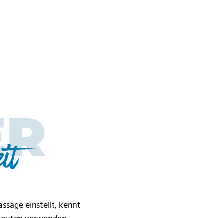
ER
it
ssage einstellt, kennt