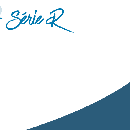
S
- Série R