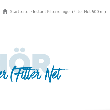
Startseite
Instant Filterreiniger (Filter Net 500 ml)
HÖR
er (Filter Net