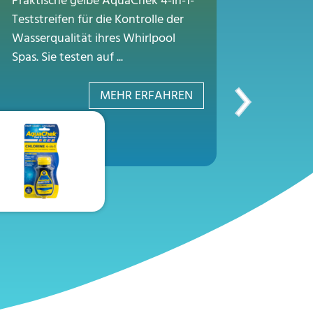
Praktische gelbe AquaChek 4-in-1-
(Acti
Teststreifen für die Kontrolle der
1Kg
Wasserqualität ihres Whirlpool
Spas. Sie testen auf ...
Chlorfrei
Oxidation
MEHR ERFAHREN
Schwimmb
Schnelllös