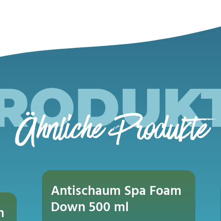
RODUK
Ähnliche Produkte
Antischaum Spa Foam
Down 500 ml
m